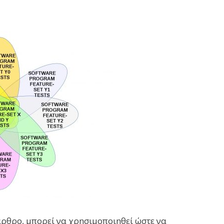
άρθρο, μπορεί να χρησιμoποιηθεί ώστε να