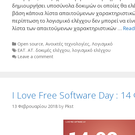
δημιουργήσει υποσύνολα δοκιμών οι οποίες θα ε
βάση κάποια λίστα απαιτούμενων χαρακτηριστικών 
περίπτωση το λογισμικό ελέγχου δεν μπορεί να είν
λίστα των απαιτούμενων χαρακτηριστικών …
Read
Categories
Open source
,
Ανοικτές τεχνολογίες
,
Λογισμικό
Tags
ΕΑΤ. ΑΤ. δοκιμές ελέγχου
,
λογισμικό ελέγχου
Leave a comment
I Love Free Software Day : 1
13 Φεβρουαρίου 2018
by
Pkst