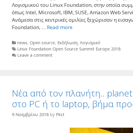
Λογισμικού του Linux Foundation, στην οποία συμμ
όπως Intel, Microsoft, IBM, SUSE, Amazon Web Servi
Ανάμεσα στις κεντρικές ομιλίες ξεχώρισαν η εισαγ
Foundation, …
Read more
Categories
news
,
Open source
,
Εκδήλωση
,
Λογισμικό
Tags
Linux Foundation Open Source Summit Europe 2018
Leave a comment
Νέα από τον πλανήτη.. planet
στο PC ή το laptop, βήμα πρ
9 Νοεμβρίου 2018
by
Pkst