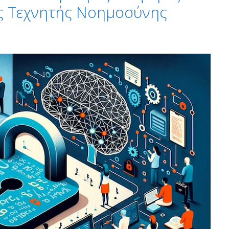
ς Τεχνητής Νοημοσύνης