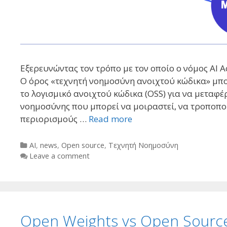
Εξερευνώντας τον τρόπο με τον οποίο ο νόμος AI 
Ο όρος «τεχνητή νοημοσύνη ανοιχτού κώδικα» μπορ
το λογισμικό ανοιχτού κώδικα (OSS) για να μεταφέ
νοημοσύνης που μπορεί να μοιραστεί, να τροποπο
περιορισμούς …
Read more
Categories
AI
,
news
,
Open source
,
Τεχνητή Νοημοσύνη
Leave a comment
Open Weights vs Open Source