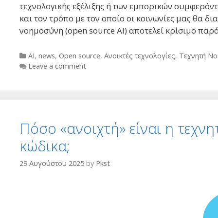
τεχνολογικής εξέλιξης ή των εμπορικών συμφερόντ
και τον τρόπο με τον οποίο οι κοινωνίες μας θα δ
νοημοσύνη (open source AI) αποτελεί κρίσιμο παρ
Categories
AI
,
news
,
Open source
,
Ανοικτές τεχνολογίες
,
Τεχνητή Ν
Leave a comment
Πόσο «ανοιχτή» είναι η τεχν
κώδικα;
29 Αυγούστου 2025
by
Pkst